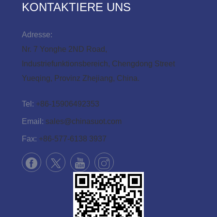
KONTAKTIERE UNS
Adresse:
Nr. 7 Yonghe 2ND Road,
Industriefunktionsbereich, Chengdong Street
Yueqing, Provinz Zhejiang, China.
Tel:
+86-15906492353
Email:
sales@chinasuot.com
Fax:
+86-577-6138 3937