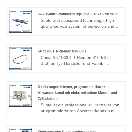
suote Nähmaschine-Mechanismus co.,
Ltd.Sincerely begrüßen Freunde von allen
SA7050001 Zylinderbaugruppe L 16x15 für 9820
Bezirken des Lebens kommen, Geschäft
Suote with specialized technologu, high-
zu besichtigen, zu führen und zu
quality service system of perfection and
verhandeln.
production experience for many years,
develops the special machinery. The
following is about SA7050001 Cylinder
Assy L 16x15 for 9820 related, I hope to
S6713001 T-Riemen 810-5GT
help you better understand SA7050001
China S6713001 T-Riemen 810-5GT
Cylinder Assy L 16x15 for 9820.
Brother-Typ Hersteller und Fabrik –
Zhejiang Suote Sewing Machine
Mechanism Co., Ltd. Herzlich willkommen
Freunde aus allen Gesellschaftsschichten,
die zu Besuch kommen, Geschäfte führen
Direkt angetriebener, programmierbarer
und verhandeln.
Abwasserkanal mit elektronischem Muster und
Zylinderbett
Suote ist ein professioneller Hersteller von
programmierbaren Abwasserkanälen mit
elektronischem Direktantrieb und
Zylinderbett. Unsere Fachkompetenz in
der Herstellung von direkt angetriebenen,
Elektronische Riegelgreifmaschine