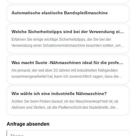
der schwächste Punkt. Es ist oft genau die Stelle, an der Tag für Tag
wiederholt gezogen, gehoben, gedehnt oder gerieben wird.
Automatische elastische Bandspleißmaschine
Welche Sicherheitstipps sind bei der Verwendung einer Schablonennähmaschine zu beachten?
Erfahren Sie einige wichtige Sicherheitstipps, die Sie bei der
Verwendung einer Schablonennähmaschine beachten sollten, um
Unfälle und Verletzungen zu vermeiden.
Was macht Suote -Nähmaschinen ideal für die professionelle Kleidungsproduktion?
Als jemand, der seit über 20 Jahren mit industriellen Nähgeräten
zusammengearbeitet hat, kann ich zuversichtlich sagen, dass die
Auswahl der richtigen Anzugmaschine den Unterschied in der
Schneiderqualität macht. Aber warum werden Suote-Nähmaschinen
Wie wähle ich eine industrielle Nähmaschine?
von High-End-Anzugherstellern konsequent bevorzugt? Lassen Sie
mich teilen, was diese Maschinen von der Konkurrenz
Achten Sie beim Picken darauf, ob der Maschinenkopf hell ist, ob
unterscheidet.
Ablösen und Stoßen, ob die Plattierschicht des Nadelbretts, die
Druckplatte, die Platte, das obere Rad intakt ist;
Anfrage absenden