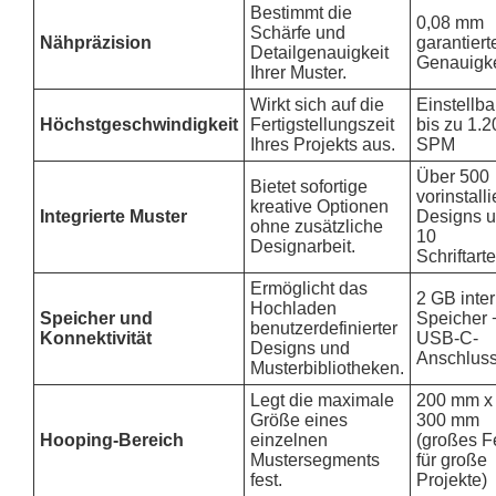
Bestimmt die
0,08 mm
Schärfe und
Nähpräzision
garantiert
Detailgenauigkeit
Genauigke
Ihrer Muster.
Wirkt sich auf die
Einstellba
Höchstgeschwindigkeit
Fertigstellungszeit
bis zu 1.
Ihres Projekts aus.
SPM
Über 500
Bietet sofortige
vorinstalli
kreative Optionen
Integrierte Muster
Designs 
ohne zusätzliche
10
Designarbeit.
Schriftart
Ermöglicht das
2 GB inte
Hochladen
Speicher und
Speicher 
benutzerdefinierter
Konnektivität
USB-C-
Designs und
Anschlus
Musterbibliotheken.
Legt die maximale
200 mm x
Größe eines
300 mm
Hooping-Bereich
einzelnen
(großes F
Mustersegments
für große
fest.
Projekte)