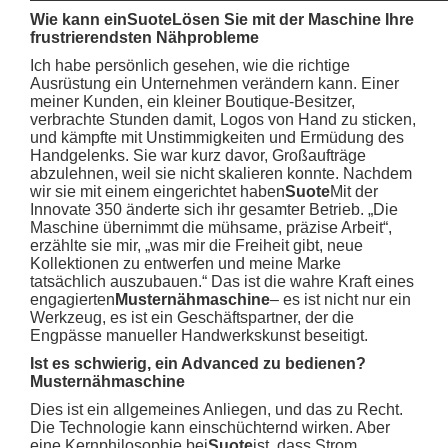
Wie kann ein
Suote
Lösen Sie mit der Maschine Ihre
frustrierendsten Nähprobleme
Ich habe persönlich gesehen, wie die richtige
Ausrüstung ein Unternehmen verändern kann. Einer
meiner Kunden, ein kleiner Boutique-Besitzer,
verbrachte Stunden damit, Logos von Hand zu sticken,
und kämpfte mit Unstimmigkeiten und Ermüdung des
Handgelenks. Sie war kurz davor, Großaufträge
abzulehnen, weil sie nicht skalieren konnte. Nachdem
wir sie mit einem eingerichtet haben
Suote
Mit der
Innovate 350 änderte sich ihr gesamter Betrieb. „Die
Maschine übernimmt die mühsame, präzise Arbeit“,
erzählte sie mir, „was mir die Freiheit gibt, neue
Kollektionen zu entwerfen und meine Marke
tatsächlich auszubauen.“ Das ist die wahre Kraft eines
engagierten
Musternähmaschine
– es ist nicht nur ein
Werkzeug, es ist ein Geschäftspartner, der die
Engpässe manueller Handwerkskunst beseitigt.
Ist es schwierig, ein Advanced zu bedienen?
Musternähmaschine
Dies ist ein allgemeines Anliegen, und das zu Recht.
Die Technologie kann einschüchternd wirken. Aber
eine Kernphilosophie bei
Suote
ist, dass Strom