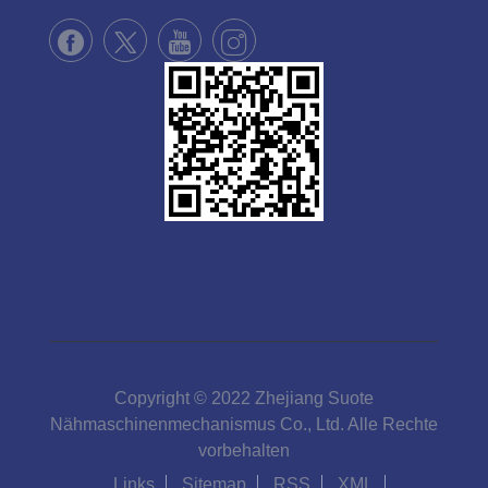
Copyright © 2022 Zhejiang Suote
Nähmaschinenmechanismus Co., Ltd. Alle Rechte
vorbehalten
Links
Sitemap
RSS
XML