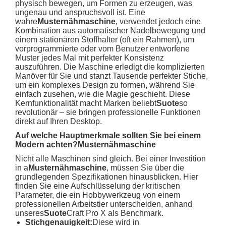
physisch bewegen, um Formen zu erzeugen, was
ungenau und anspruchsvoll ist. Eine
wahre
Musternähmaschine
, verwendet jedoch eine
Kombination aus automatischer Nadelbewegung und
einem stationären Stoffhalter (oft ein Rahmen), um
vorprogrammierte oder vom Benutzer entworfene
Muster jedes Mal mit perfekter Konsistenz
auszuführen. Die Maschine erledigt die komplizierten
Manöver für Sie und stanzt Tausende perfekter Stiche,
um ein komplexes Design zu formen, während Sie
einfach zusehen, wie die Magie geschieht. Diese
Kernfunktionalität macht Marken beliebt
Suote
so
revolutionär – sie bringen professionelle Funktionen
direkt auf Ihren Desktop.
Auf welche Hauptmerkmale sollten Sie bei einem
Modern achten?
Musternähmaschine
Nicht alle Maschinen sind gleich. Bei einer Investition
in a
Musternähmaschine
, müssen Sie über die
grundlegenden Spezifikationen hinausblicken. Hier
finden Sie eine Aufschlüsselung der kritischen
Parameter, die ein Hobbywerkzeug von einem
professionellen Arbeitstier unterscheiden, anhand
unseres
Suote
Craft Pro X als Benchmark.
Stichgenauigkeit:
Diese wird in