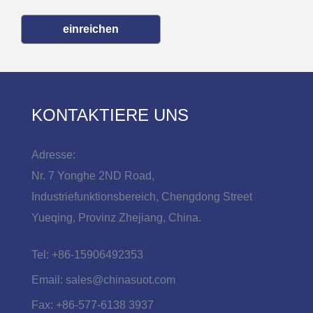
einreichen
KONTAKTIERE UNS
Adresse:
Nr. 7 Yonghe 2ND Road,
Industriefunktionsbereich, Chengdong Street
Yueqing, Provinz Zhejiang, China.
Tel:
+86-15906492353
Email:
sales@chinasuot.com
Fax:
+86-577-6138 3937