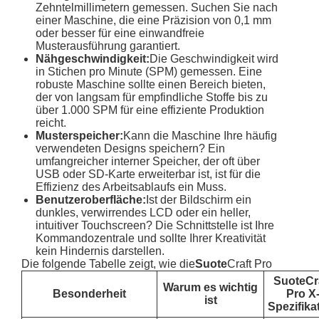
Zehntelmillimetern gemessen. Suchen Sie nach
einer Maschine, die eine Präzision von 0,1 mm
oder besser für eine einwandfreie
Musterausführung garantiert.
Nähgeschwindigkeit:
Die Geschwindigkeit wird
in Stichen pro Minute (SPM) gemessen. Eine
robuste Maschine sollte einen Bereich bieten,
der von langsam für empfindliche Stoffe bis zu
über 1.000 SPM für eine effiziente Produktion
reicht.
Musterspeicher:
Kann die Maschine Ihre häufig
verwendeten Designs speichern? Ein
umfangreicher interner Speicher, der oft über
USB oder SD-Karte erweiterbar ist, ist für die
Effizienz des Arbeitsablaufs ein Muss.
Benutzeroberfläche:
Ist der Bildschirm ein
dunkles, verwirrendes LCD oder ein heller,
intuitiver Touchscreen? Die Schnittstelle ist Ihre
Kommandozentrale und sollte Ihrer Kreativität
kein Hindernis darstellen.
Die folgende Tabelle zeigt, wie die
Suote
Craft Pro
Suote
Cr
Warum es wichtig
Besonderheit
Pro X
ist
Spezifika