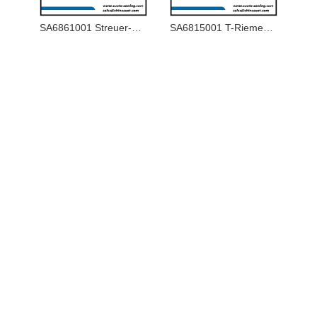
SA6861001 Streuer-Antriebsnocke
SA6815001 T-Riemen 1115-5GT