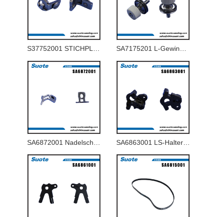
S37752001 STICHPLATTE 1,8-J FÜR 9820-02
SA7175201 L-Gewinde-Spannwellenbaugruppe
SA6872001 Nadelschutz U
SA6863001 LS-Halterbasis