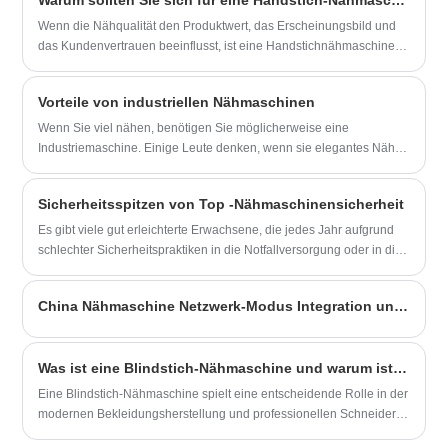
Warum sollten Sie sich für eine Handstich-Nähmaschine für die Veredelung hochwertiger Kleidungsstücke entscheiden?
der Lack Risse oder örtliche Stellen aufweist; ob der Rahmen
beschädigt ist, Farbe herunterfällt oder sich verdreht; ob der Spalt
Wenn die Nähqualität den Produktwert, das Erscheinungsbild und
zwischen der oberen und unteren Welle und der Nadelstange den
das Kundenvertrauen beeinflusst, ist eine Handstichnähmaschine
Standardanforderungen entspricht.
mehr als nur ein Ausrüstungsgegenstand. Es wird zu einer
praktischen Antwort auf häufige Produktionsprobleme wie
Vorteile von industriellen Nähmaschinen
inkonsistente Ziernähte, langsame manuelle Arbeit, Ermüdung des
Bedieners und die Schwierigkeit, ein raffiniertes handwerkliches
Wenn Sie viel nähen, benötigen Sie möglicherweise eine
Aussehen im Maßstab beizubehalten.
Industriemaschine. Einige Leute denken, wenn sie elegantes Nähen
wollen, sollten sie eine industrielle Nähmaschine kaufen.
Haushaltsnähmaschinen können dieses Ziel erreichen.
Sicherheitsspitzen von Top -Nähmaschinensicherheit
Industriemaschinen können nur durch Abschluss mittlerer Projekte
erhalten werden.
Es gibt viele gut erleichterte Erwachsene, die jedes Jahr aufgrund
schlechter Sicherheitspraktiken in die Notfallversorgung oder in die
Notaufnahme fahren. Die Verwendung einer Nähmaschine
verwendet ein schweres Gerät. Diese Maschinen arbeiten mit
China Nähmaschine Netzwerk-Modus Integration und Innovation
unglaublich schnellen Geschwindigkeiten, schließen Nadeln mit
bemerkenswerter Kraft ab, und die vielen beteiligten Werkzeuge
können ebenfalls zu Verletzungen führen. Glücklicherweise müssen
Was ist eine Blindstich-Nähmaschine und warum ist sie für die professionelle Veredelung von Kleidungsstücken unerlässlich?
Sie sich mit ein paar guten Sicherheitspraktiken keine Sorgen
machen.
Eine Blindstich-Nähmaschine spielt eine entscheidende Rolle in der
modernen Bekleidungsherstellung und professionellen Schneiderei,
indem sie nahezu unsichtbare Säume auf Stoffen wie Anzügen,