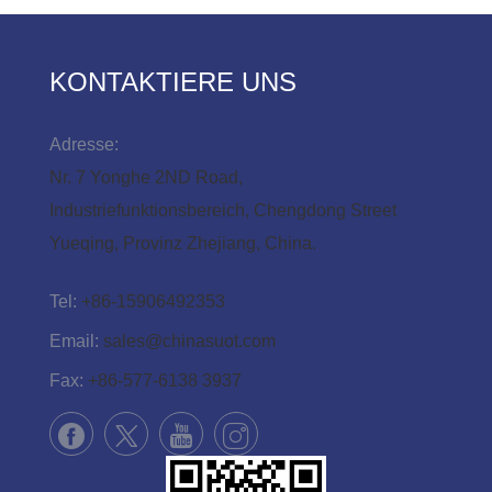
KONTAKTIERE UNS
Adresse:
Nr. 7 Yonghe 2ND Road,
Industriefunktionsbereich, Chengdong Street
Yueqing, Provinz Zhejiang, China.
Tel:
+86-15906492353
Email:
sales@chinasuot.com
Fax:
+86-577-6138 3937