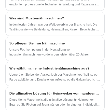
empfohlen, professionelle Techniker für Wartung und Reparatur zu
beauftragen. Bitte achten Sie in der Zwischenzeit darauf, die
Stromversorgung auszuschalten und den Netzstecker zu ziehen,
Was sind Musternähmaschinen?
bevor Sie Einstellungen oder Modifikationen an der Maschine
vornehmen, um einen sicheren Betrieb zu gewährleisten.
In den letzten Jahren war der Wettbewerb in der Branche hart. Die
Textilindustrie wie Bekleidung, Heimtextilien, Kissen, Bettwäsche,
Damenbekleidung, Herrenbekleidung, Tischdecken, Vorhänge und
andere Textilprodukte sind auf der Suche nach differenzierten
So pflegen Sie Ihre Nähmaschine
Produkten, und die Nachfrage nach speziellen
Musternähmaschinen steigt von Tag zu Tag.
Unsere Fachkompetenz in der Herstellung von
Industrienähmaschinen wurde in den letzten über 20 Jahren
verfeinert.
Wie wählt man eine Industrienähmaschine aus?
Überprüfen Sie bei der Auswahl, ob der Maschinenkopf hell ist, ob
Farbe abblättert und Druckstellen aufweist, ob die Galvanikschicht
der Stichplatte, Druckplatte, Frontplatte, Oberrad usw. intakt ist; ob
die Walze gerade ist, ob Risse oder teilweise Verfärbungen im Lack
Die ultimative Lösung für Heimwerker von handgenähten Nähmaschinen
vorhanden sind; Ob der Rahmen gebrochen, lackiert oder verdreht
ist; ob der Abstand zwischen der oberen Welle, der unteren Welle
Diese kleine Maschine ist die ultimative Lösung für Heimwerker.
und der Nadelstange den Standardanforderungen entspricht.
Egal, ob Sie Flicken auf Jeans nähen oder Ihr eigenes, individuelles
Design kreieren möchten, eine Handnähmaschine kann Ihren