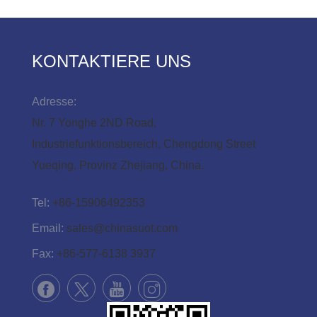
KONTAKTIERE UNS
Adresse:
Nr. 7 Yonghe 2ND Road,
Industriefunktionsbereich, Chengdong Street
Yueqing, Provinz Zhejiang, China.
Tel:
+86-15906492353
Email:
sales@chinasuot.com
Fax:
+86-577-6138 3937