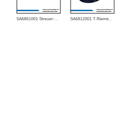
SA6861001 Streuer-Antriebsnocke
SA6812001 T-Riemen 375-5GT