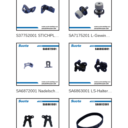
S37752001 STICHPLATTE 1,8-J FÜR 9820-02
SA7175201 L-Gewinde-Spannwellenbaugruppe
SA6872001 Nadelschutz U
SA6863001 LS-Halterbasis