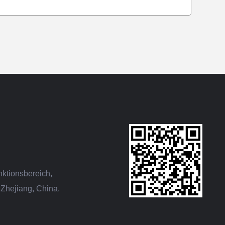
nktionsbereich,
Zhejiang, China.