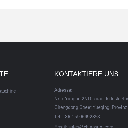
TE
KONTAKTIERE UNS
Adresse:
aschine
Nr. 7 Yonghe 2ND Road, Industriefu
Chengdong Street Yueqing, Provinz 
Tel:
+86-15906492353
Email:
sales@chinasuot.com