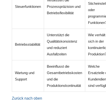
Verbessert die
Sticheinste
Steuerfunktionen
Prozesspräzision und
oder
Betriebsflexibilität
programmie
Funktionen
Unterstützt die
Wie verhält
Qualitätskonsistenz
sich in der
Betriebsstabilität
und reduziert
kontinuierl
Ausfallzeiten
Produktion
Beeinflusst die
Welche
Wartung und
Gesamtbetriebskosten
Ersatzteile
Support
und die
Kundendien
Produktionskontinuität
sind verfüg
Zurück nach oben