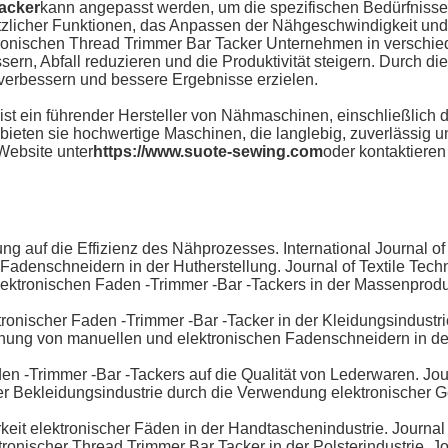
Tacker
kann angepasst werden, um die spezifischen Bedürfnisse
licher Funktionen, das Anpassen der Nähgeschwindigkeit und
tronischen Thread Trimmer Bar Tacker Unternehmen in versch
ssern, Abfall reduzieren und die Produktivität steigern. Durch
erbessern und bessere Ergebnisse erzielen.
t ein führender Hersteller von Nähmaschinen, einschließlich 
 bieten sie hochwertige Maschinen, die langlebig, zuverlässig 
Website unter
https://www.suote-sewing.com
oder kontaktieren
ng auf die Effizienz des Nähprozesses. International Journal of
Fadenschneidern in der Hutherstellung. Journal of Textile Techn
lektronischen Faden -Trimmer -Bar -Tackers in der Massenprodu
ronischer Faden -Trimmer -Bar -Tacker in der Kleidungsindustrie
hung von manuellen und elektronischen Fadenschneidern in der
den -Trimmer -Bar -Tackers auf die Qualität von Lederwaren. Jou
der Bekleidungsindustrie durch die Verwendung elektronischer Ge
keit elektronischer Fäden in der Handtaschenindustrie. Journal
ronischer Thread Trimmer Bar Tacker in der Polsterindustrie. Jou