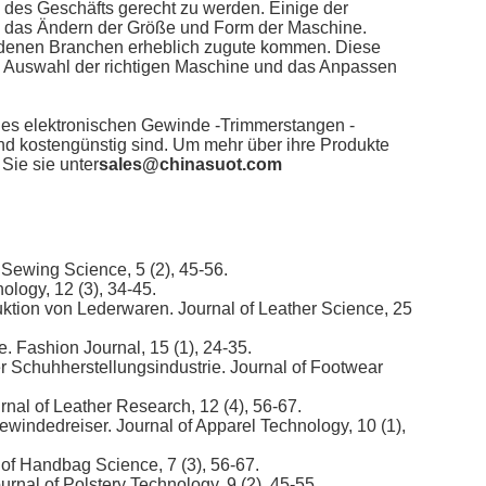
 des Geschäfts gerecht zu werden. Einige der
 das Ändern der Größe und Form der Maschine.
iedenen Branchen erheblich zugute kommen. Diese
 die Auswahl der richtigen Maschine und das Anpassen
des elektronischen Gewinde -Trimmerstangen -
und kostengünstig sind. Um mehr über ihre Produkte
 Sie sie unter
sales@chinasuot.com
 Sewing Science, 5 (2), 45-56.
ology, 12 (3), 34-45.
ktion von Lederwaren. Journal of Leather Science, 25
. Fashion Journal, 15 (1), 24-35.
 Schuhherstellungsindustrie. Journal of Footwear
rnal of Leather Research, 12 (4), 56-67.
windedreiser. Journal of Apparel Technology, 10 (1),
 of Handbag Science, 7 (3), 56-67.
rnal of Polstery Technology, 9 (2), 45-55.