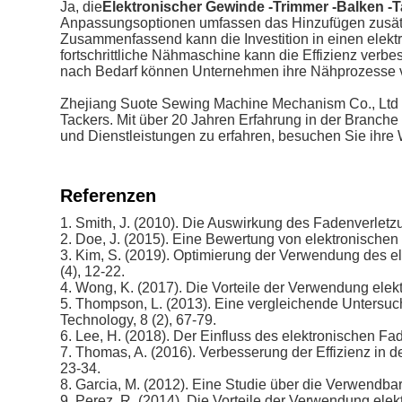
Ja, die
Elektronischer Gewinde -Trimmer -Balken -
Anpassungsoptionen umfassen das Hinzufügen zusätz
Zusammenfassend kann die Investition in einen elek
fortschrittliche Nähmaschine kann die Effizienz verbe
nach Bedarf können Unternehmen ihre Nähprozesse v
Zhejiang Suote Sewing Machine Mechanism Co., Ltd is
Tackers. Mit über 20 Jahren Erfahrung in der Branche
und Dienstleistungen zu erfahren, besuchen Sie ihre 
Referenzen
1. Smith, J. (2010). Die Auswirkung des Fadenverletzu
2. Doe, J. (2015). Eine Bewertung von elektronischen 
3. Kim, S. (2019). Optimierung der Verwendung des e
(4), 12-22.
4. Wong, K. (2017). Die Vorteile der Verwendung elekt
5. Thompson, L. (2013). Eine vergleichende Untersuc
Technology, 8 (2), 67-79.
6. Lee, H. (2018). Der Einfluss des elektronischen Fa
7. Thomas, A. (2016). Verbesserung der Effizienz in 
23-34.
8. Garcia, M. (2012). Eine Studie über die Verwendbar
9. Perez, R. (2014). Die Vorteile der Verwendung elekt