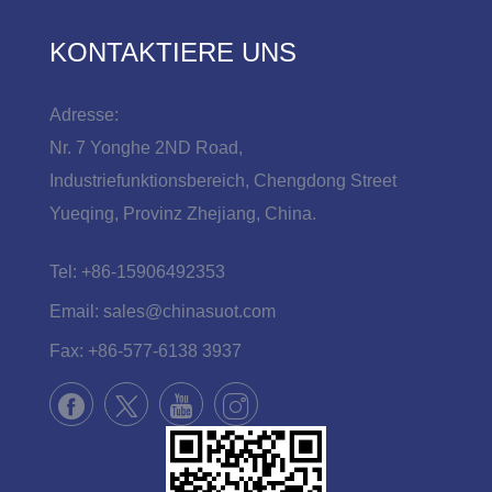
KONTAKTIERE UNS
Adresse:
Nr. 7 Yonghe 2ND Road,
Industriefunktionsbereich, Chengdong Street
Yueqing, Provinz Zhejiang, China.
Tel:
+86-15906492353
Email:
sales@chinasuot.com
Fax:
+86-577-6138 3937