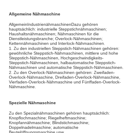
Allgemeine Nähmaschine
Allgemein
Industrienähmaschinen
Dazu gehören
hauptsächlich: industrielle Steppstichnähmaschinen;
Haushaltsnähmaschinen; Nähmaschinen für die
Dienstleistungsbranche; Overlock-Nähmaschinen;
Kettennähmaschinen und Interlock-Nähmaschinen.
1. Zu den industriellen Steppstich-Nähmaschinen gehören:
gewöhnliche Steppstich-Nähmaschinen, mittlere und hohe
Steppstich-Nähmaschinen, Hochgeschwindigkeits-
Steppstich-Nähmaschinen, halbautomatische Steppstich-
Nähmaschinen und automatische Steppstich-Nähmaschinen.
2. Zu den Overlock-Nähmaschinen gehören: Zweifaden-
Overlock-Nähmaschine, Dreifaden-Overlock-Nähmaschine,
Vierfaden-Overlock-Nähmaschine und Fünffaden-Overlock-
Nähmaschine.
Spezielle Nähmaschine
Zu den Spezialnähmaschinen gehören hauptsächlich:
Knopflochmaschine; Riegelheftmaschine;
Knopfannähmaschine; Blindstichmaschine;
Doppelnadelmaschine; automatische
Beutelöffnungsmaschine usw.