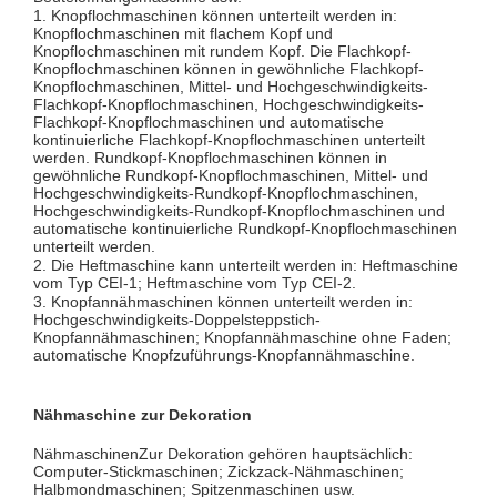
1. Knopflochmaschinen können unterteilt werden in:
Knopflochmaschinen mit flachem Kopf und
Knopflochmaschinen mit rundem Kopf. Die Flachkopf-
Knopflochmaschinen können in gewöhnliche Flachkopf-
Knopflochmaschinen, Mittel- und Hochgeschwindigkeits-
Flachkopf-Knopflochmaschinen, Hochgeschwindigkeits-
Flachkopf-Knopflochmaschinen und automatische
kontinuierliche Flachkopf-Knopflochmaschinen unterteilt
werden. Rundkopf-Knopflochmaschinen können in
gewöhnliche Rundkopf-Knopflochmaschinen, Mittel- und
Hochgeschwindigkeits-Rundkopf-Knopflochmaschinen,
Hochgeschwindigkeits-Rundkopf-Knopflochmaschinen und
automatische kontinuierliche Rundkopf-Knopflochmaschinen
unterteilt werden.
2. Die Heftmaschine kann unterteilt werden in: Heftmaschine
vom Typ CEI-1; Heftmaschine vom Typ CEI-2.
3. Knopfannähmaschinen können unterteilt werden in:
Hochgeschwindigkeits-Doppelsteppstich-
Knopfannähmaschinen; Knopfannähmaschine ohne Faden;
automatische Knopfzuführungs-Knopfannähmaschine.
Nähmaschine zur Dekoration
Nähmaschinen
Zur Dekoration gehören hauptsächlich:
Computer-Stickmaschinen; Zickzack-Nähmaschinen;
Halbmondmaschinen; Spitzenmaschinen usw.