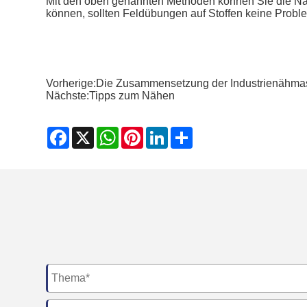
Mit den oben genannten Methoden können Sie die Nähm
können, sollten Feldübungen auf Stoffen keine Probl
Vorherige:
Die Zusammensetzung der Industrienähma
Nächste:
Tipps zum Nähen
Facebook
X
WhatsApp
Pinterest
LinkedIn
Share