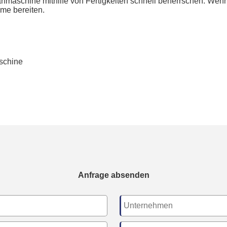
aschine mithilfe von Fertigkeiten schnell beherrschen. Wenn 
eme bereiten.
schine
Anfrage absenden