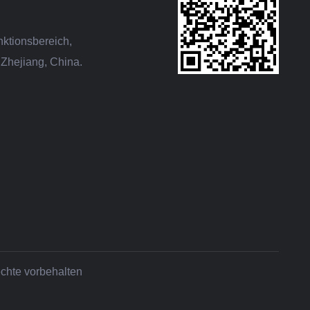
nktionsbereich,
Zhejiang, China.
chte vorbehalten