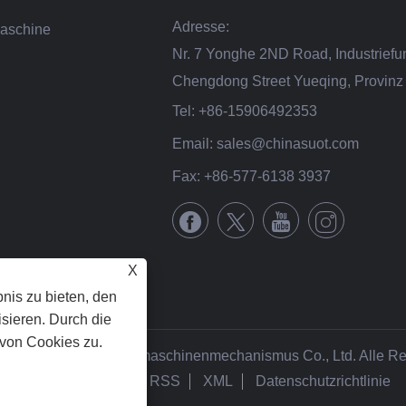
Adresse:
aschine
Nr. 7 Yonghe 2ND Road, Industriefu
Chengdong Street Yueqing, Provinz 
Tel:
+86-15906492353
Email:
sales@chinasuot.com
Fax:
+86-577-6138 3937
X
nis zu bieten, den
sieren. Durch die
von Cookies zu.
2 Zhejiang Suote Nähmaschinenmechanismus Co., Ltd. Alle Re
Links
Sitemap
RSS
XML
Datenschutzrichtlinie