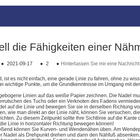
ell die Fähigkeiten einer Näh
●
2021-09-17
●
2
●
Hinterlassen Sie mir eine Nachricht
 ist es nicht einfach, eine gerade Linie zu fahren, ohne zu wi
wei wichtige Punkte, um die Grundkenntnisse im Umgang mit der
ebogene Linien auf das weiße Papier zeichnen. Die Nadel muss
errutschen des Tuchs oder ein Verknoten des Fadens vermieden
l auf die Linie und bewegen Sie sie in derselben Richtung vo
wie man direkt an der Linie näht, können Sie versuchen, die 
en. Zu diesem Zeitpunkt sollte Ihre Sichtlinie auf die Kante d
die Linie in horizontaler Richtung bewegen können!
end können Sie Kurven- und Wendenähen üben. Am Wendepunkt 
der Nadel als Drehpunkt drehen und dann den Nähfuß absenken.