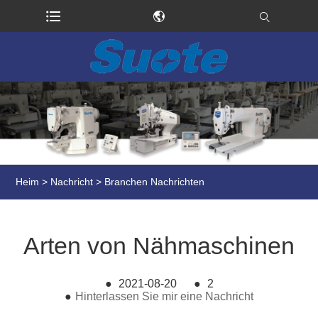
Heim
>
Nachricht
>
Branchen Nachrichten
Arten von Nähmaschinen
●
2021-08-20
●
2
●
Hinterlassen Sie mir eine Nachricht