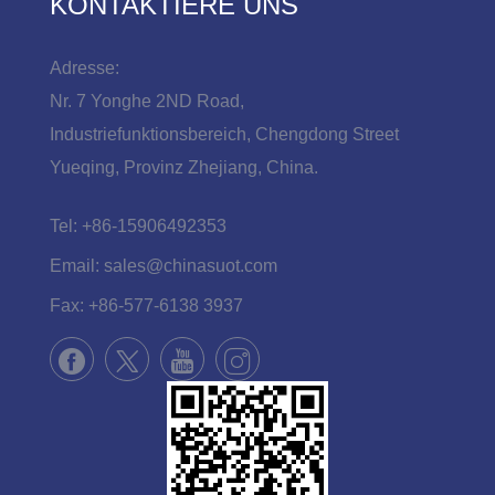
KONTAKTIERE UNS
Adresse:
Nr. 7 Yonghe 2ND Road,
Industriefunktionsbereich, Chengdong Street
Yueqing, Provinz Zhejiang, China.
Tel:
+86-15906492353
Email:
sales@chinasuot.com
Fax:
+86-577-6138 3937