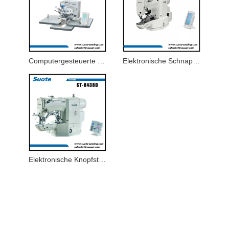
Computergesteuerte Hochgeschwindigkeits -Einfadenketten -Kettenstick -Hals -Wraping -Maschine mit hoher Geschwindigkeit
Elektronische Schnappschalttaste -Maschine Touchscreen -Panel
Elektronische Knopfstich-Nähmaschine